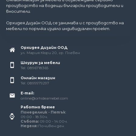
производство на водещи български производители и
вносители.
Орхидея Дизайн ООД се занимава и с производство на
мебели по поръчка изцяло индивидуален проект.
Орхидея Дизайн ООД
ул. Мария Кюри 20, гр. Плевен
Шоурум за мебели
Tel: 0896718365
Онлайн магазин
Tel: 0899979297
E-mail:
online@orhideamebel.com
Работно време
Понеделник - Петък
:
09:00 - 18:30ч.
Събота:
09:00 - 14:00ч.
Неделя:
Почивен ден