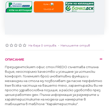
Купи с
13 x €23.47
На база 0 отзива.
-
Напишете отзив
ОПИСАНИЕ
Президентският офис стол FREDO съчетава стилна
визия, неоспоримо качество и усещане за истински
комфорт. Големият брой иновативни функции и
механизми на стола му позволяват да пасне перфектно
към всяка частица на вашето тяло, гарантирайки ви не
просто здравословна позиция, а райско удобство през
целия работен ден. Пълна информация за размерите и
характеристиките на модела ще намерите в
таблицата в таб/поле "Характеристики".