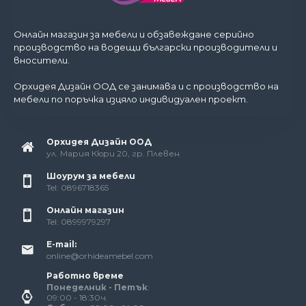
Онлайн магазин за мебели и обзавеждане серийно
производство на водещи български производители и
вносители.
Орхидея Дизайн ООД се занимава и с производство на
мебели по поръчка изцяло индивидуален проект.
Орхидея Дизайн ООД
ул. Мария Кюри 20, гр. Плевен
Шоурум за мебели
Tel: 0896718365
Онлайн магазин
Tel: 0899979297
E-mail:
online@orhideamebel.com
Работно време
Понеделник - Петък
:
09:00 - 18:30ч.