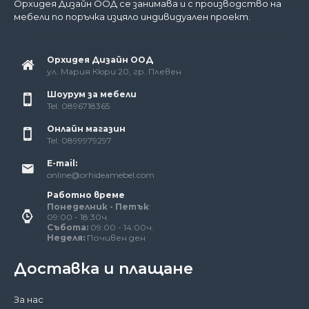
Орхидея Дизайн ООД се занимава и с производство на
мебели по поръчка изцяло индивидуален проект.
Орхидея Дизайн ООД
ул. Мария Кюри 20, гр. Плевен
Шоурум за мебели
Tel: 0896718365
Онлайн магазин
Tel: 0899979297
E-mail:
online@orhideamebel.com
Работно време
Понеделник - Петък
:
09:00 - 18:30ч.
Събота:
09:00 - 14:00ч.
Неделя:
Почивен ден
Доставка и плащане
За нас