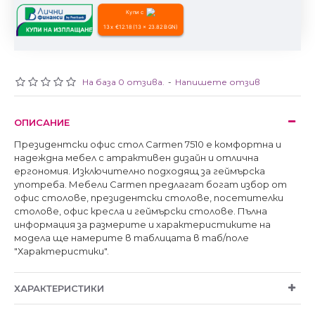
Купи с
13 x €12.18 (13 x 23.82 BGN)
На база 0 отзива.
-
Напишете отзив
ОПИСАНИЕ
Президентски офис стол Carmen 7510 е комфортна и
надеждна мебел с атрактивен дизайн и отлична
ергономия. Изключително подходящ за геймърска
употреба. Мебели Carmen предлагат богат избор от
офис столове, президентски столове, посетителки
столове, офис кресла и геймърски столове. Пълна
информация за размерите и характеристиките на
модела ще намерите в таблицата в таб/поле
"Характеристики".
ХАРАКТЕРИСТИКИ