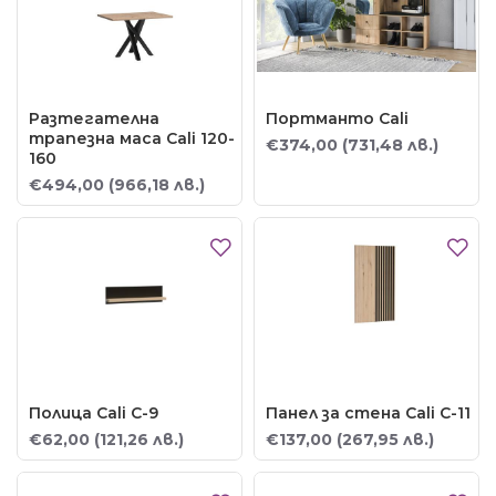
Разтегателна
Портманто Cali
трапезна маса Cali 120-
€374,00
(731,48 лв.)
160
€494,00
(966,18 лв.)
Полица Cali C-9
Панел за стена Cali C-11
€62,00
(121,26 лв.)
€137,00
(267,95 лв.)