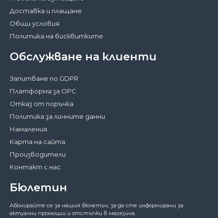
Доставка и плащане
Общи условия
Политика на бисквитките
Обслужване на клиенти
Запитване по GDPR
Платформа за ОРС
Отказ от поръчка
Политика за личните данни
Намаления
Карта на сайта
Производители
Контакт с нас
Бюлетин
Затвори
Абонирайте се за нашия бюлетин, за да сте информирани за
За да работи този сайт както трябва,
актуални промоции и отстъпки в магазина.
понякога запазваме на вашето устройство