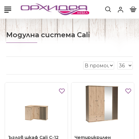
Модулна система Cali
Ъглов шкаф Cali C-12
Четирикрилен