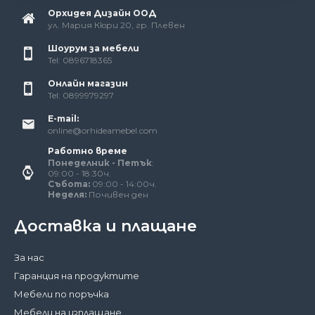
Орхидея Дизайн ООД
ул. Мария Кюри 20, гр. Плевен
Шоурум за мебели
Tel: 0896718365
Онлайн магазин
Tel: 0899979297
E-mail:
online@orhideamebel.com
Работно време
Понеделник - Петък
:
09:00 - 18:30ч.
Събота:
09:00 - 14:00ч.
Неделя:
Почивен ден
Доставка и плащане
За нас
Гаранция на продуктите
Мебели по поръчка
Мебели на изплащане