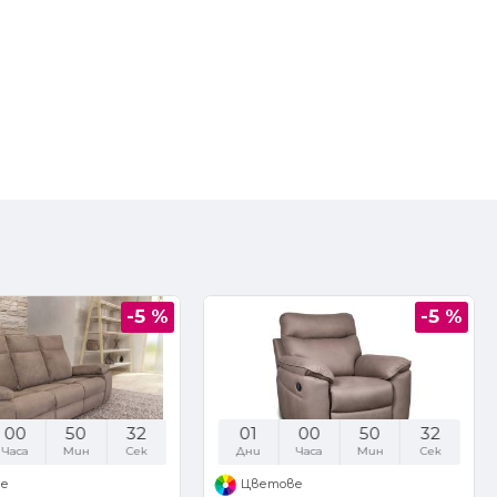
-5 %
-5 %
00
50
31
01
00
50
31
Часа
Мин
Сек
Дни
Часа
Мин
Сек
ве
Цветове