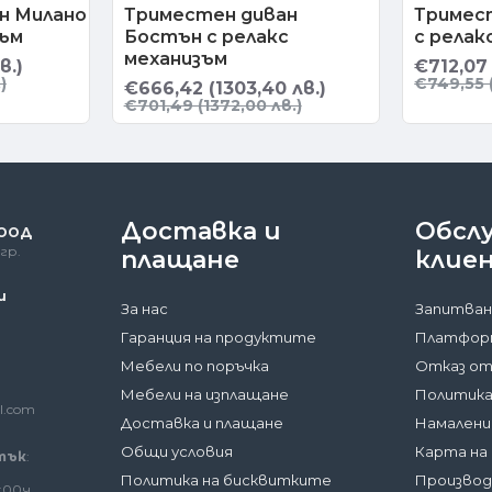
н Милано
Триместен диван
Тримес
зъм
Бостън с релакс
с релак
механизъм
в.)
€712,07 
)
€749,55 
€666,42 (1303,40 лв.)
€701,49 (1372,00 лв.)
Доставка и
Обсл
 ООД
гр.
плащане
клие
и
За нас
Запитван
Гаранция на продуктите
Платформ
Мебели по поръчка
Отказ от
Мебели на изплащане
Политика
l.com
Доставка и плащане
Намалени
Общи условия
Карта на
тък
:
Политика на бисквитките
Произво
:00ч.