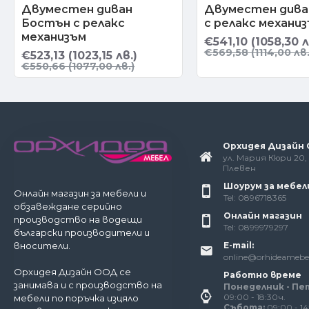
Двуместен диван
Двуместен дива
Бостън с релакс
с релакс механи
механизъм
€541,10 (1058,30 л
€569,58 (1114,00 лв.
€523,13 (1023,15 лв.)
€550,66 (1077,00 лв.)
Орхидея Дизайн
ул. Мария Кюри 20, 
Плевен
Шоурум за мебел
Онлайн магазин за мебели и
Tel: 0896718365
обзавеждане серийно
Онлайн магазин
производство на водещи
Tel: 0899979297
български производители и
E-mail:
вносители.
online@orhideamebe
Орхидея Дизайн ООД се
Работно време
занимава и с производство на
Понеделник - Пе
09:00 - 18:30ч.
мебели по поръчка изцяло
Събота:
09:00 - 14