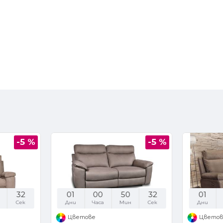
-5 %
-5 %
31
01
00
50
31
01
Сек
Дни
Часа
Мин
Сек
Дни
Цветове
Цвето