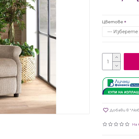
Цветове
Добави в "Лю
На 