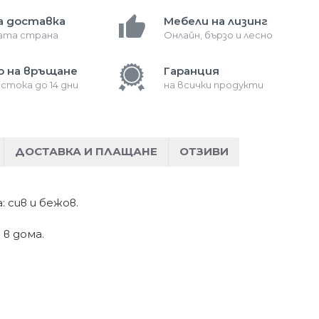
а доставка
Мебели на лизинг
лата страна
Онлайн, бързо и лесно
о на връщане
Гаранция
 стока до 14 дни
на всички продукти
ДОСТАВКА И ПЛАЩАНЕ
ОТЗИВИ
 сив и бежов.
в дома.