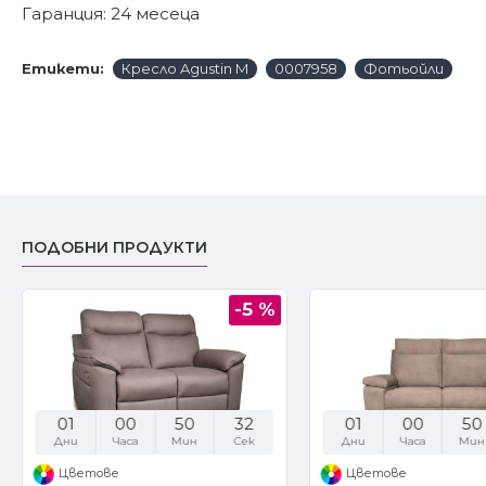
Гаранция: 24 месеца
Етикети:
Кресло Agustin M
0007958
Фотьойли
ПОДОБНИ ПРОДУКТИ
-5 %
01
00
50
31
01
00
50
Дни
Часа
Мин
Сек
Дни
Часа
Мин
Цветове
Цветове