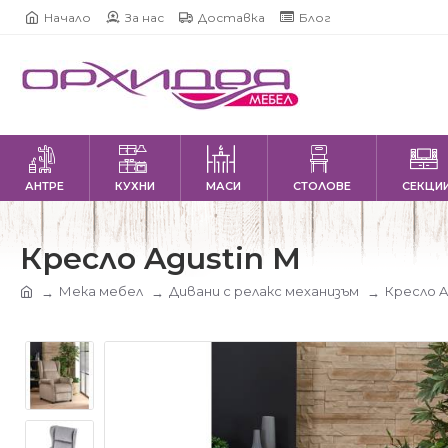
Начало
За нас
Доставка
Блог
АНТРЕ
КУХНИ
МАСИ
СТОЛОВЕ
СЕКЦИ
Кресло Agustin M
Мека мебел
Дивани с релакс механизъм
Кресло A