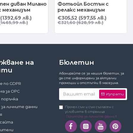
тен диван Милано
Фотьойл Бостън с
с механизъм
релакс механизъм
(1392,69 лв.)
€305,52 (597,55 лв.)
(1465,99 лв.)
€321,60 (628,99 лв.)
ужване на
Бюлетин
нти
Абонирайте се за нашия бюлетин, за
да сте информирани за актуални
промоции и отстъпки в магазина.
е по GDPR
а за ОРС
Изпрати
 поръчка
 за личните данни
Прочел съм и съм съгласен с
условията в страница
я
Политика за личните данни
!
 сайта
дители