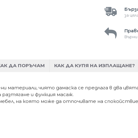
Бърз
за ця
Прав
Върни
КАК ДА ПОРЪЧАМ
КАК ДА КУПЯ НА ИЗПЛАЩАНЕ?
и материали, чиято дамаска се предлага в два цвята:
а разтягане и функция масаж.
ебел, на която може да отпочивате на спокойствие 