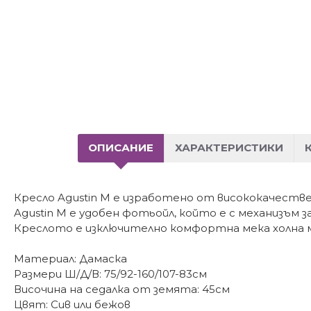
ОПИСАНИЕ
ХАРАКТЕРИСТИКИ
Кресло Agustin M е изработено от висококачествен
Agustin M е удобен фотьойл, който е с механизъм з
Креслото е изключително комфортна мека холна м
Материал: Дамаска
Размери Ш/Д/В: 75/92-160/107-83см
Височина на седалка от земята: 45см
Цвят: Сив или бежов