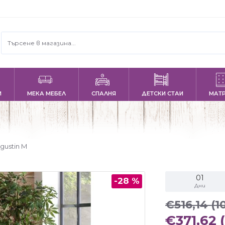
И
МЕКА МЕБЕЛ
СПАЛНЯ
ДЕТСКИ СТАИ
МАТ
gustin M
01
-28 %
Дни
€516,14
(1
€371,62