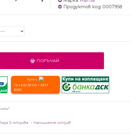
Марка:
Halmar
Продуктов код:
0007958
ПОРЪЧАЙ
Купи с
13 x €32.30 (13 x 63.17
BGN)
бими"
база 0 отзива.
-
Напишете отзив