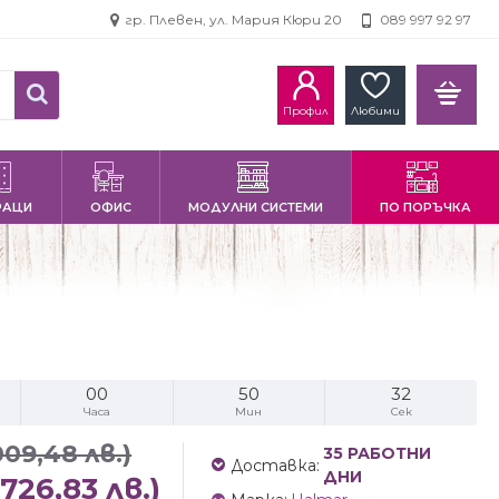
гр. Плевен, ул. Мария Кюри 20
089 997 92 97
Профил
Любими
РАЦИ
ОФИС
МОДУЛНИ СИСТЕМИ
ПО ПОРЪЧКА
00
50
31
Часа
Мин
Сек
009,48 лв.)
35 РАБОТНИ
Доставка:
ДНИ
(726,83 лв.)