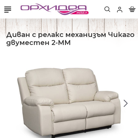
Диван с релакс механизъм Чикаго
двуместен 2-ММ