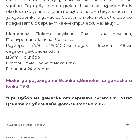
удобно. Този двуместен диван Чикаго се изработва в
еко кожа Cayenne с цвят по избор, но има възможност и
за изработка в дамаски. Серията мека мебел Чикаго се
предлагат и с вариант на електрически механизми.
Материал: Покет пружини, Зиг - заг пружини,
Полиуретанова пяна, Еко кожа
Размери Ш/Д/В: 154/90/100см, седална височина 48см,
седална дълбочина 58см
Цвят: По избор
Екстри: Ръчен релакс механизъм
Гаранция: 24 месеца
Може да разгледате всички цветове на дамаски и
кожи ТУК!
*При избор на дамаска от серията "Premium Extra"
цената се увеличава допълнително с 15%.
ХАРАКТЕРИСТИКИ