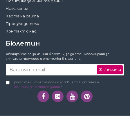
Политика за личните данни
Намаления
Карта на сайта
Производители
Контакт с нас
Бюлетин
Затвори
Абонирайте се за нашия бюлетин, за да сте информирани за
За да работи този сайт както трябва,
актуални промоции и отстъпки в магазина.
понякога запазваме на вашето устройство
малки файлове с данни, наричани
Изпрати
бисквитки. В тях не съхраняваме лични
данни!
Подробности
Прочел съм и съм съгласен с условията в страница
Политика за личните данни
!
Предпочитания
Приемам
Copyright © Орхидея Мебел | 2010-2019