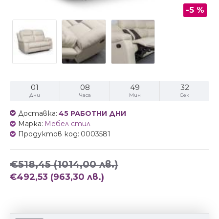
-5 %
01
08
49
32
Дни
Часа
Мин
Сек
Доставка:
45 РАБОТНИ ДНИ
Марка:
Мебел стил
Продуктов код:
0003581
€518,45
(1014,00 лв.)
€492,53
(963,30 лв.)