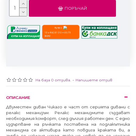
ПОРЪЧАЙ
Купи с
13 x €42.81 (13 x 83.73
BGN)
На база 0 отзива.
-
Напишете отзив
ОПИСАНИЕ
Двуместен диван Чикаго е част от серията дивани с
релакс механизъм. Релакс механизмите създават
необходимия комфорт, след дългия работен ден. С едно
издърпване на ръчката поставена на подлакътника
механизма се активира като повдига краката ви, а
гърба се накланя назад, така че човек да се излегне