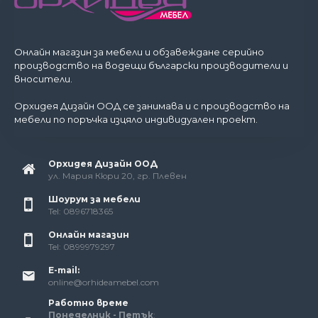
Онлайн магазин за мебели и обзавеждане серийно
производство на водещи български производители и
вносители.
Орхидея Дизайн ООД се занимава и с производство на
мебели по поръчка изцяло индивидуален проект.
Орхидея Дизайн ООД
ул. Мария Кюри 20, гр. Плевен
Шоурум за мебели
Tel: 0896718365
Онлайн магазин
Tel: 0899979297
E-mail:
online@orhideamebel.com
Работно време
Понеделник - Петък
: