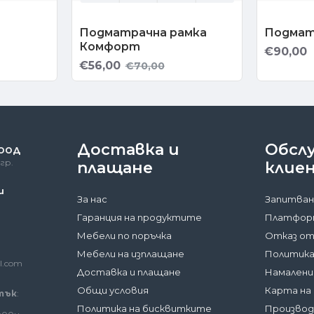
Подматрачна рамка
Подмат
Комфорт
€90,00
€56,00
€70,00
Доставка и
Обсл
 ООД
гр.
плащане
клие
и
За нас
Запитван
Гаранция на продуктите
Платформ
Мебели по поръчка
Отказ от
Мебели на изплащане
Политика
l.com
Доставка и плащане
Намалени
Общи условия
Карта на
тък
:
Политика на бисквитките
Произво