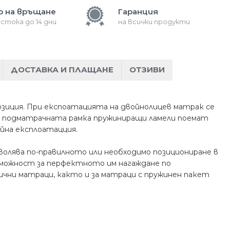
о на връщане
Гаранция
 стока до 14 дни
на всички продукти
ДОСТАВКА И ПЛАЩАНЕ
ОТЗИВИ
позиция. При експоатацията на
двойнолицев матрак се
в
подматрачната рамка пружиниращи ламели поемат
йна експлоатацция.​
волява по-правилното или необходимо позициониране в
зможност за перфектното им нагаждане по
ични матраци, както и за матраци с пружинен пакет