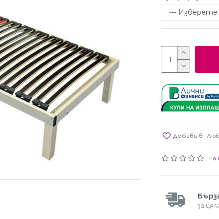
Добави в "Лю
На 
Бърз
за ця