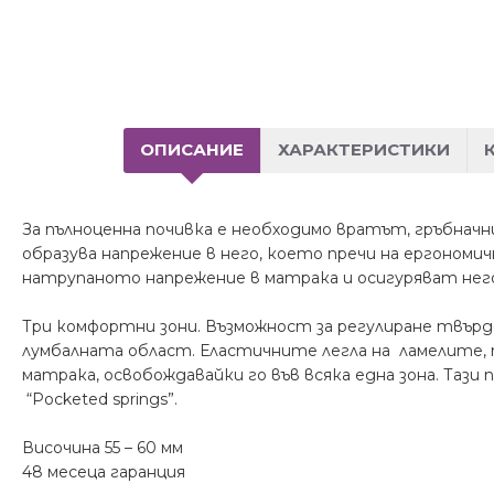
ОПИСАНИЕ
ХАРАКТЕРИСТИКИ
За пълноценна почивка е необходимо вратът, гръбначн
образува напрежение в него, което пречи на ергоном
натрупаното напрежение в матрака и осигуряват не
Три комфортни зони. Възможност за регулиране твърд
лумбалната област.
Еластичните легла на ламелите, 
матрака,
освобождавайки го във всяка една зона.
Тази 
“Pocketed springs”.
Височина 55 – 60 мм
48 месеца гаранция