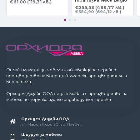
трапезна маса Bagio
€61,00 (119,31 лв.)
€255,53 (499,77 лв.)
€354,90 (694,12 лв.)
Онлайн магазин за мебели и обзавеждане серийно
производство на водещи български производители и
вносители.
Орхидея Дизайн ООД се занимава и с производство на
мебели по поръчка изцяло индивидуален проект.
Орхидея Дизайн ООД
ул. Мария Кюри 20, гр. Плевен
Шоурум за мебели
Tel: 0896718365