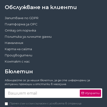
Обслужване на клиенти
Запитване по GDPR
Платформа за ОРС
Отказ от поръчка
Политика за личните данни
Намаления
Карта на сайта
Производители
Контакт с нас
Бюлетин
Затвори
Абонирайте се за нашия бюлетин, за да сте информирани за
За да работи този сайт както трябва,
актуални промоции и отстъпки в магазина.
понякога запазваме на вашето устройство
малки файлове с данни, наричани
Изпрати
бисквитки. В тях не съхраняваме лични
данни!
Подробности
Прочел съм и съм съгласен с условията в страница