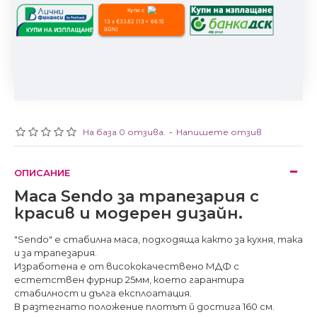
Купи с
13 x €33.82 (13 x 66.15
BGN)
На база 0 отзива.
-
Напишете отзив
ОПИСАНИЕ
Маса Sendo за трапезария с
красив и модерен дизайн.
"Sendo" е стабилна маса, подходяща както за кухня, така
и за трапезария.
Изработена е от висококачествено МДФ с
естетствен фурнир 25мм, което гарантира
стабилност и дълга експлоатация.
В разтегнато положение плотът й достига 160 см.