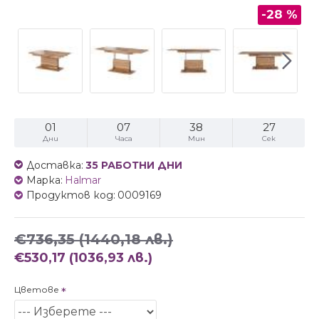
-28 %
01
07
38
26
Дни
Часа
Мин
Сек
Доставка:
35 РАБОТНИ ДНИ
Марка:
Halmar
Продуктов код:
0009169
€736,35
(1440,18 лв.)
€530,17
(1036,93 лв.)
Цветове