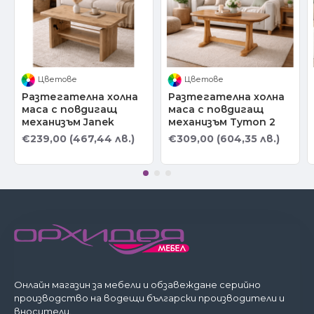
Цветове
Цветове
Разтегателна холна
Разтегателна холна
маса с повдигащ
маса с повдигащ
механизъм Janek
механизъм Tymon 2
€239,00 (467,44 лв.)
€309,00 (604,35 лв.)
Онлайн магазин за мебели и обзавеждане серийно
производство на водещи български производители и
вносители.