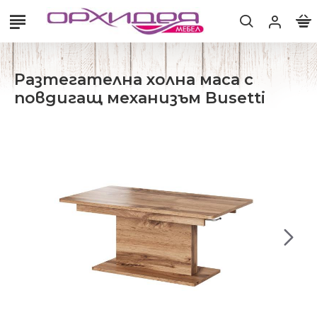
Разтегателна холна маса с
повдигащ механизъм Busetti