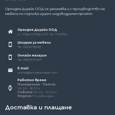
Орхидея Дизайн ООД се занимава и с производство на
мебели по поръчка изцяло индивидуален проект.
Орхидея Дизайн ООД
ул. Мария Кюри 20, гр. Плевен
Шоурум за мебели
Tel: 0896718365
Онлайн магазин
Tel: 0899979297
E-mail:
online@orhideamebel.com
Работно време
Понеделник - Петък
:
09:00 - 18:30ч.
Събота:
09:00 - 14:00ч.
Неделя:
Почивен ден
Доставка и плащане