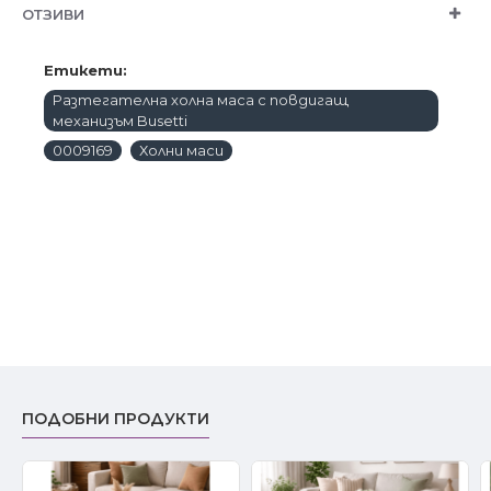
ОТЗИВИ
Етикети:
Разтегателна холна маса с повдигащ
механизъм Busetti
0009169
Холни маси
ПОДОБНИ ПРОДУКТИ