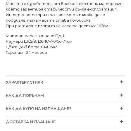
Масата е изработена от висококачестени материали,
което гарантира стабилност и дълга експлоатация.
Интересното при нея е, че плотът може да се
повдигне, така масата става по-висока.
При разтягане плотът на масата достига 167см.
Материал: Ламинирано ПДЧ
Размери Ш/Д/В: 126-167/70/56-74см
Цвят: Дъб вотан или Бял
Гаранция: 24 месеца
ХАРАКТЕРИСТИКИ
КАК ДА ПОРЪЧАМ
КАК ДА КУПЯ НА ИЗПЛАЩАНЕ?
ДОСТАВКА И ПЛАЩАНЕ