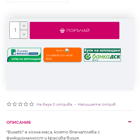
ПОРЪЧАЙ
Купи с
13 x €46.09 (13 x 90.14
BGN)
На база 0 отзива.
-
Напишете отзив
ОПИСАНИЕ
"Busetti" е холна маса, която впечатлява с
функционалност и красива визия.