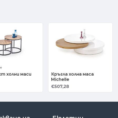
ве
т холни маси
Кръгла холна маса
Michelle
€507,28