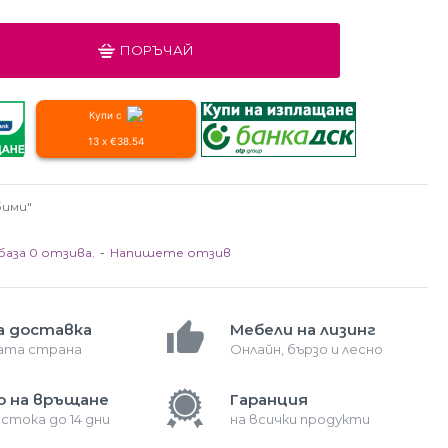
ПОРЪЧАЙ
Купи с
13 x €38.54
бими"
база 0 отзива.
-
Напишете отзив
а доставка
Мебели на лизинг
лата страна
Онлайн, бързо и лесно
о на връщане
Гаранция
 стока до 14 дни
на всички продукти