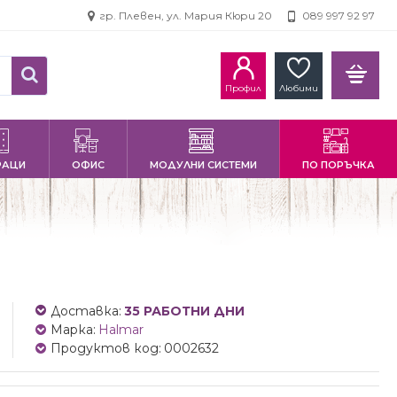
гр. Плевен, ул. Мария Кюри 20
089 997 92 97
Профил
Любими
РАЦИ
ОФИС
МОДУЛНИ СИСТЕМИ
ПО ПОРЪЧКА
Доставка:
35 РАБОТНИ ДНИ
Марка:
Halmar
Продуктов код:
0002632