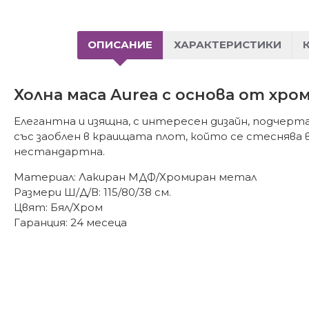
ОПИСАНИЕ
ХАРАКТЕРИСТИКИ
Холна маса Aurea с основа от хр
Елегантна и изящна, с интересен дизайн, подчерта
със заоблен в краищата плот, който се стеснява
нестандартна.
Материал: Лакиран МДФ/Хромиран метал
Размери Ш/Д/В: 115/80/38 см.
Цвят: Бял/Хром
Гаранция: 24 месеца