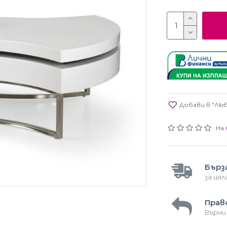
Добави в "Лю
На 
Бърз
за ця
Прав
Върни