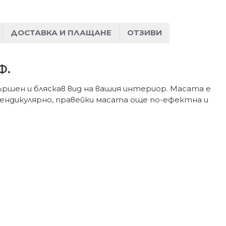
ДОСТАВКА И ПЛАЩАНЕ
ОТЗИВИ
Ф.
вършен и бляскав вид на вашия интериор. Масата е
пендикулярно, правейки масата още по-ефектна и