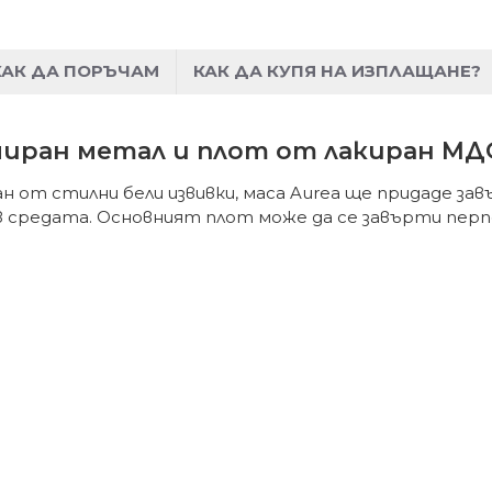
КАК ДА ПОРЪЧАМ
КАК ДА КУПЯ НА ИЗПЛАЩАНЕ?
омиран метал и плот от лакиран МД
н от стилни бели извивки, маса Aurea ще придаде за
 в средата. Основният плот може да се завърти пер