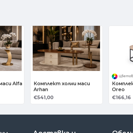
Цвето
аси Alfa
Комплект холни маси
Комплек
Arhan
Oreo
€541,00
€166,16