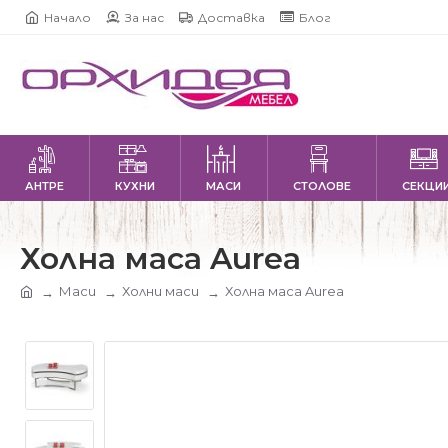
Начало
За нас
Доставка
Блог
АНТРЕ
КУХНИ
МАСИ
СТОЛОВЕ
СЕКЦИ
Холна маса Aurea
Маси
Холни маси
Холна маса Aurea