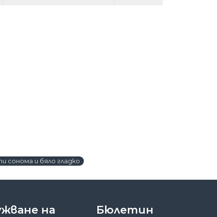
и сонома и бяло гладко
ужване на
Бюлетин