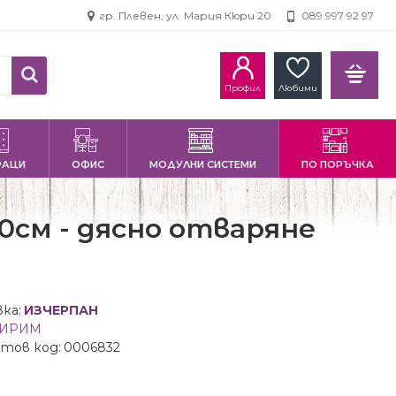
гр. Плевен, ул. Мария Кюри 20
089 997 92 97
Профил
Любими
РАЦИ
ОФИС
МОДУЛНИ СИСТЕМИ
ПО ПОРЪЧКА
0см - дясно отваряне
ка:
ИЗЧЕРПАН
ИРИМ
тов код:
0006832