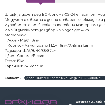
Шкаф за долен ред ВФ-Сонома-02-24 е част от мод
Модулът е с врата с дясно отваряне, чекмедже и
Изработен е от висококачествени материали за п
Има възможност за избор на модел дръжка.
Материал:
Лице - МДФ 18мм
Корпус - Ламинирано ПДЧ 16мм/0.45мм кант
Размери: Ш/Д/В: 40/55/87см
Цвят: Сонома/Венге
Тегло: 15кг
Гаранция: 24 месеца
Етикети:
Долен шкаф с врата и чекмедже ВФ-Сонома-02
Орхидея Дизайн