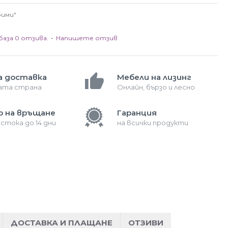
бими"
база 0 отзива.
-
Напишете отзив
а доставка
Мебели на лизинг
лата страна
Онлайн, бързо и лесно
о на връщане
Гаранция
 стока до 14 дни
на всички продукти
ДОСТАВКА И ПЛАЩАНЕ
ОТЗИВИ