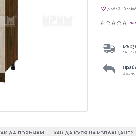
Добави в "Лю
На 
Бърз
за ця
Прав
Върни
КАК ДА ПОРЪЧАМ
КАК ДА КУПЯ НА ИЗПЛАЩАНЕ?