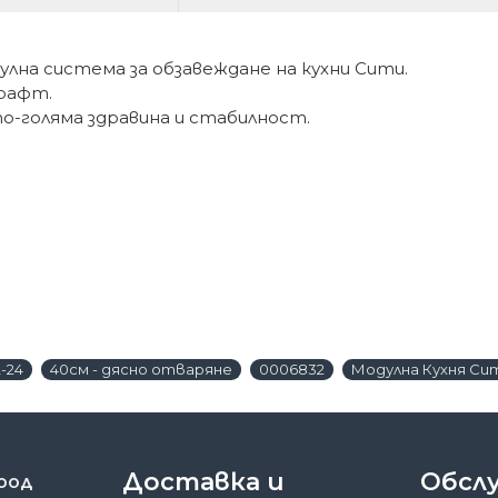
улна система за обзавеждане на кухни Сити.
 рафт.
о-голяма здравина и стабилност.
-24
40см - дясно отваряне
0006832
Модулна Кухня Сит
Доставка и
Обсл
 ООД