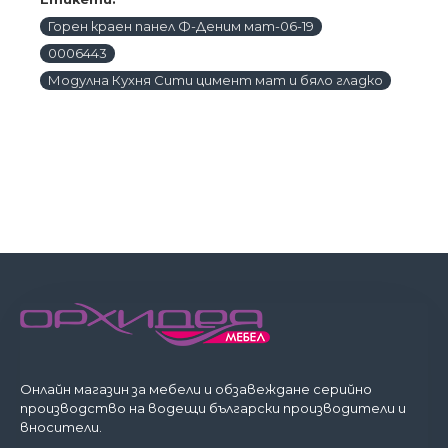
Горен краен панел Ф-Деним мат-06-19
0006443
Модулна Кухня Сити цимент мат и бяло гладко
Онлайн магазин за мебели и обзавеждане серийно
производство на водещи български производители и
вносители.