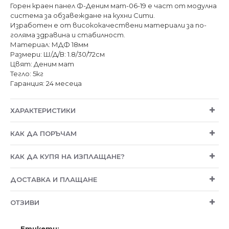
Горен краен панел Ф-Деним мат-06-19 е част от модулна
система за обзавеждане на кухни Сити.
Изработен е от висококачествени материали за по-
голяма здравина и стабилност.
Материал: МДФ 18мм
Размери: Ш/Д/В: 1.8/30/72см
Цвят: Деним мат
Тегло: 5кг
Гаранция: 24 месеца
ХАРАКТЕРИСТИКИ
КАК ДА ПОРЪЧАМ
КАК ДА КУПЯ НА ИЗПЛАЩАНЕ?
ДОСТАВКА И ПЛАЩАНЕ
ОТЗИВИ
Етикети: