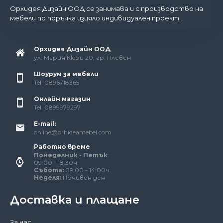
Орхидея Дизайн ООД се занимава и с производство на
мебели по поръчка изцяло индивидуален проект.
Орхидея Дизайн ООД
ул. Мария Кюри 20, гр. Плевен
Шоурум за мебели
Tel: 0896718365
Онлайн магазин
Tel: 0899979297
E-mail:
online@orhideamebel.com
Работно време
Понеделник - Петък
:
09:00 - 18:30ч.
Събота:
09:00 - 14:00ч.
Неделя:
Почивен ден
Доставка и плащане
За нас