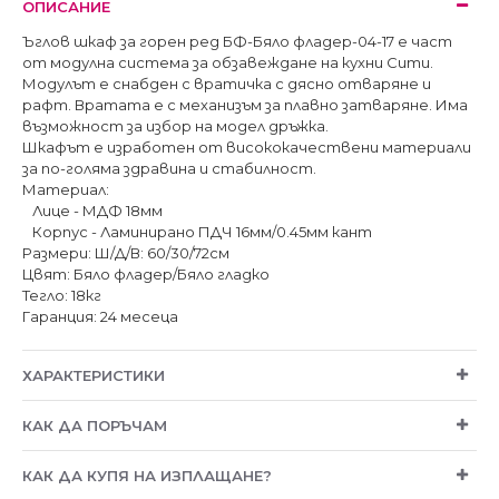
ОПИСАНИЕ
Ъглов шкаф за горен ред БФ-Бяло фладер-04-17 е част
от модулна система за обзавеждане на кухни Сити.
Модулът е снабден с вратичка с дясно отваряне и
рафт. Вратата е с механизъм за плавно затваряне. Има
възможност за избор на модел дръжка.
Шкафът е изработен от висококачествени материали
за по-голяма здравина и стабилност.
Материал:
Лице - МДФ 18мм
Корпус - Ламинирано ПДЧ 16мм/0.45мм кант
Размери: Ш/Д/В: 60/30/72см
Цвят: Бяло фладер/Бяло гладко
Тегло: 18кг
Гаранция: 24 месеца
ХАРАКТЕРИСТИКИ
КАК ДА ПОРЪЧАМ
КАК ДА КУПЯ НА ИЗПЛАЩАНЕ?