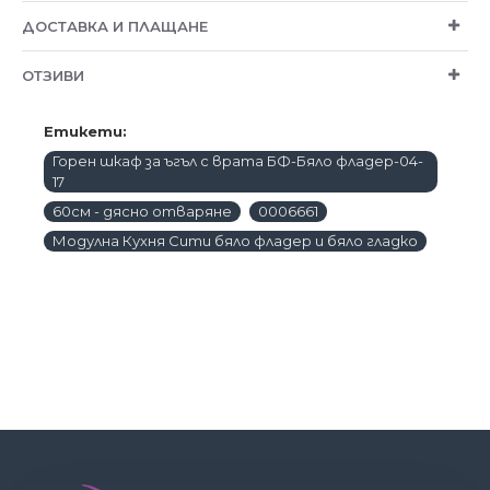
ДОСТАВКА И ПЛАЩАНЕ
ОТЗИВИ
Етикети:
Горен шкаф за ъгъл с врата БФ-Бяло фладер-04-
17
60см - дясно отваряне
0006661
Модулна Кухня Сити бяло фладер и бяло гладко