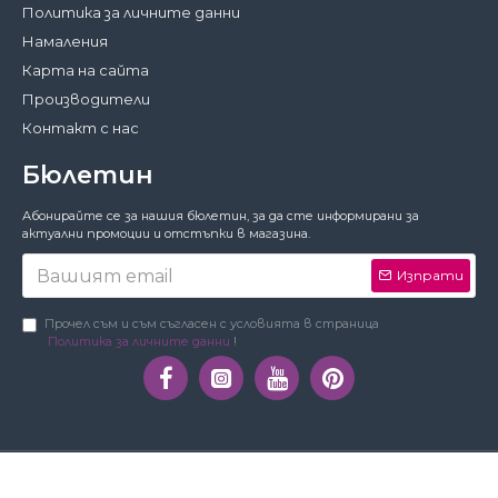
Политика за личните данни
Намаления
Карта на сайта
Производители
Контакт с нас
Бюлетин
Затвори
Абонирайте се за нашия бюлетин, за да сте информирани за
За да работи този сайт както трябва,
актуални промоции и отстъпки в магазина.
понякога запазваме на вашето устройство
малки файлове с данни, наричани
Изпрати
бисквитки. В тях не съхраняваме лични
данни!
Подробности
Прочел съм и съм съгласен с условията в страница
Политика за личните данни
!
Предпочитания
Приемам
Copyright © Орхидея Мебел | 2010-2019