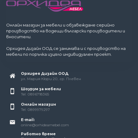
Онлайн магазин за мебели и обзавеждане серийно
производство на водещи български производители и
вносители.
Орхидея Дизайн ООД се занимава и с производство на
мебели по поръчка изцяло индивидуален проект.
Орхидея Дизайн ООД
ул. Мария Кюри 20, гр. Плевен
Шоурум за мебели
Tel: 0896718365
Онлайн магазин
Tel: 0899979297
E-mail:
online@orhideamebel.com
Работно време