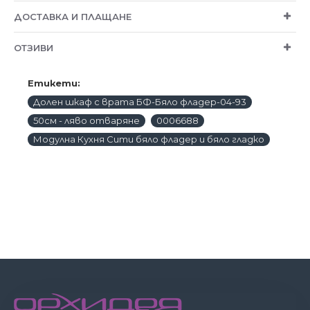
ДОСТАВКА И ПЛАЩАНЕ
ОТЗИВИ
Етикети:
Долен шкаф с врата БФ-Бяло фладер-04-93
50см - ляво отваряне
0006688
Модулна Кухня Сити бяло фладер и бяло гладко