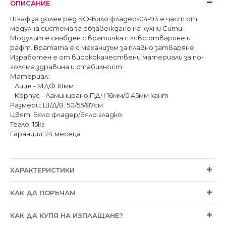
ОПИСАНИЕ
Шкаф за долен ред БФ-Бяло фладер-04-93 е част от
модулна система за обзавеждане на кухни Сити.
Модулът е снабден с вратичка с ляво отваряне и
рафт. Вратата е с механизъм за плавно затваряне.
Изработен е от висококачествени материали за по-
голяма здравина и стабилност.
Материал:
Лице - МДФ 18мм
Корпус - Ламинирано ПДЧ 16мм/0.45мм кант
Размери: Ш/Д/В: 50/55/87см
Цвят: Бяло фладер/Бяло гладко
Тегло: 15кг
Гаранция: 24 месеца
ХАРАКТЕРИСТИКИ
КАК ДА ПОРЪЧАМ
КАК ДА КУПЯ НА ИЗПЛАЩАНЕ?