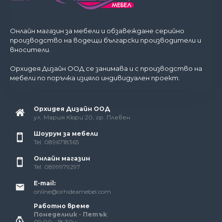
Онлайн магазин за мебели и обзавеждане серийно
производство на водещи български производители и
вносители.
Орхидея Дизайн ООД се занимава и с производство на
мебели по поръчка изцяло индивидуален проект.
Орхидея Дизайн ООД
ул. Мария Кюри 20, гр. Плевен
Шоурум за мебели
Tel: 0896718365
Онлайн магазин
Tel: 0899979297
E-mail:
online@orhideamebel.com
Работно време
Понеделник - Петък
:
09:00 - 18:30ч.