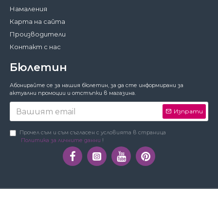
Намаления
Карта на сайта
Производители
Контакт с нас
Бюлетин
Затвори
Абонирайте се за нашия бюлетин, за да сте информирани за
За да работи този сайт както трябва,
актуални промоции и отстъпки в магазина.
понякога запазваме на вашето устройство
малки файлове с данни, наричани
Изпрати
бисквитки. В тях не съхраняваме лични
данни!
Подробности
Прочел съм и съм съгласен с условията в страница
Политика за личните данни
!
Предпочитания
Приемам
Copyright © Орхидея Мебел | 2010-2019