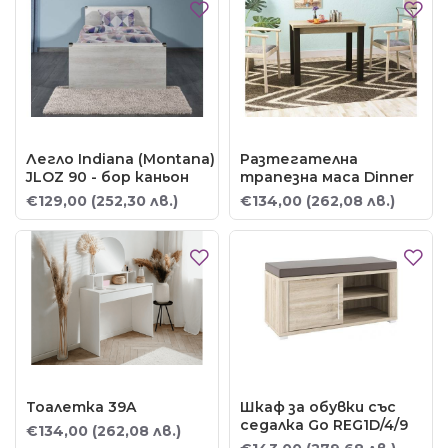
Легло Indiana (Montana)
Разтегателна
JLOZ 90 - бор каньон
трапезна маса Dinner
€129,00
(252,30 лв.)
€134,00
(262,08 лв.)
Тоалетка 39A
Шкаф за обувки със
седалка Go REG1D/4/9
€134,00
(262,08 лв.)