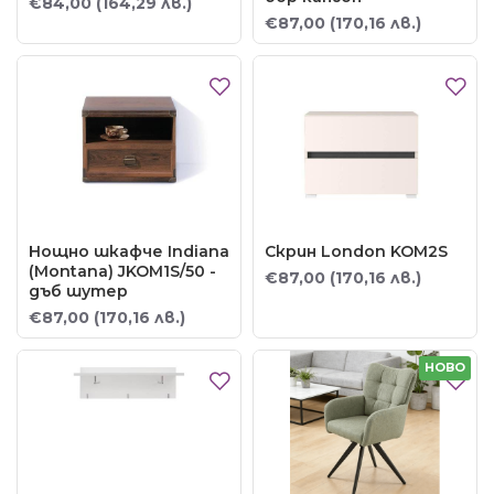
€84,00
(164,29 лв.)
€87,00
(170,16 лв.)
Нощно шкафче Indiana
Скрин London KOM2S
(Montana) JKOM1S/50 -
€87,00
(170,16 лв.)
дъб шутер
€87,00
(170,16 лв.)
НОВО