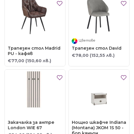
Цветове
Трапезен стол Madrid
Трапезен стол David
PU - кафяв
€78,00
(152,55 лв.)
€77,00
(150,60 лв.)
Закачалка за антре
Нощно шкафче Indiana
London WIE 67
(Montana) JKOM 1S 50 -
бор каньон