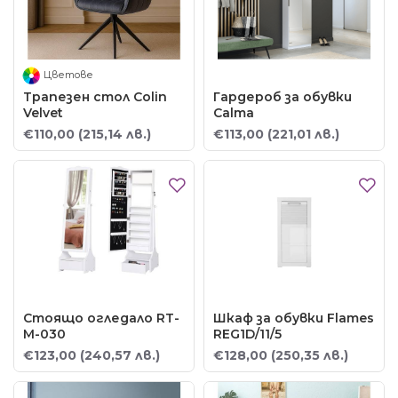
Цветове
Трапезен стол Colin
Гардероб за обувки
Velvet
Calma
€110,00
(215,14 лв.)
€113,00
(221,01 лв.)
Стоящо огледало RT-
Шкаф за обувки Flames
M-030
REG1D/11/5
€123,00
(240,57 лв.)
€128,00
(250,35 лв.)