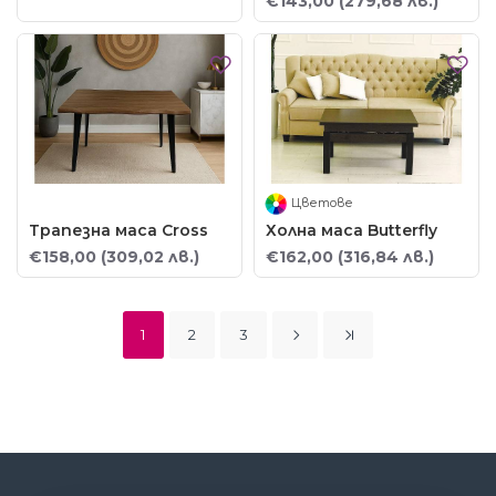
€143,00
(279,68 лв.)
Цветове
Трапезна маса Cross
Холна маса Butterfly
€158,00
(309,02 лв.)
€162,00
(316,84 лв.)
1
2
3