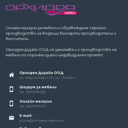
Онлайн магазин за мебели и обзавеждане серийно
производство на водещи български производители и
вносители.
Орхидея Дизайн ООД се занимава и с производство на
мебели по поръчка изцяло индивидуален проект.
Орхидея Дизайн ООД
ул. Мария Кюри 20, гр. Плевен
Шоурум за мебели
Tel: 0896718365
Онлайн магазин
Tel: 0899979297
E-mail:
online@orhideamebel.com