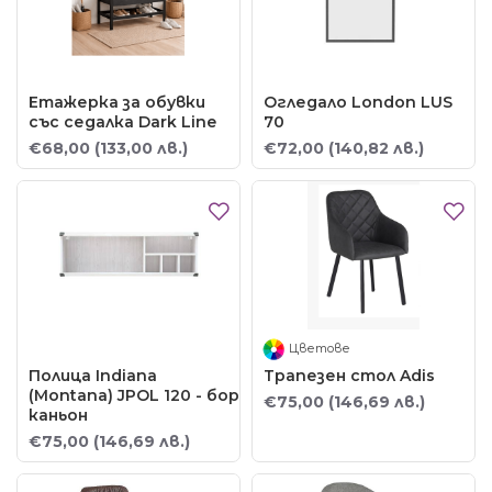
Етажерка за обувки
Огледало London LUS
със седалка Dark Line
70
€68,00
(133,00 лв.)
€72,00
(140,82 лв.)
Цветове
Полица Indiana
Трапезен стол Adis
(Montana) JPOL 120 - бор
€75,00
(146,69 лв.)
каньон
€75,00
(146,69 лв.)