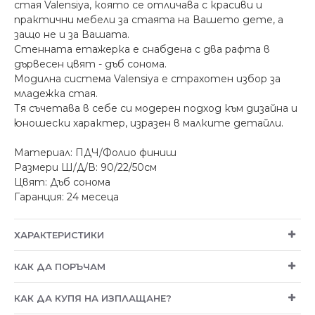
стая Valensiya, която се отличава с красиви и
практични мебели за стаята на Вашето дете, а
защо не и за Вашата.
Стенната етажерка е снабдена с два рафта в
дървесен цвят - дъб сонома.
Модилна система Valensiya е страхотен избор за
младежка стая.
Тя съчетава в себе си модерен подход към дизайна и
юношески характер, изразен в малките детайли.
Материал: ПДЧ/Фолио финиш
Размери Ш/Д/В: 90/22/50см
Цвят: Дъб сонома
Гаранция: 24 месеца
ХАРАКТЕРИСТИКИ
КАК ДА ПОРЪЧАМ
КАК ДА КУПЯ НА ИЗПЛАЩАНЕ?