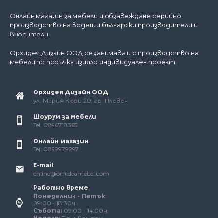
Онлайн магазин за мебели и обзавеждане серийно
производство на водещи български производители и
вносители.
Орхидея Дизайн ООД се занимава и с производство на
мебели по поръчка изцяло индивидуален проект.
Орхидея Дизайн ООД
ул. Мария Кюри 20, гр. Плевен
Шоурум за мебели
Tel: 0896718365
Онлайн магазин
Tel: 0899979297
E-mail:
online@orhideamebel.com
Работно време
Понеделник - Петък
:
09:00 - 18:30ч.
Събота:
09:00 - 14:00ч.
Неделя:
Почивен ден