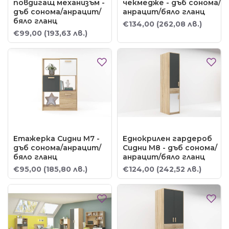
повдигащ механизъм -
чекмедже - дъб сонома/
дъб сонома/анрацит/
анрацит/бяло гланц
бяло гланц
€134,00
(262,08 лв.)
€99,00
(193,63 лв.)
Етажерка Сидни М7 -
Еднокрилен гардероб
дъб сонома/анрацит/
Сидни М8 - дъб сонома/
бяло гланц
анрацит/бяло гланц
€95,00
(185,80 лв.)
€124,00
(242,52 лв.)