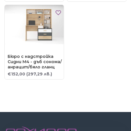
Бюро с надстройка
Сидни М4 - дъб сонома/
анрацит/бяло гланц
€152,00
(297,29 лв.)