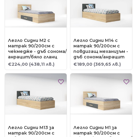
Легло Сидни М2 с
Легло Сидни М14 с
матрак 90/200см с
матрак 90/200см с
чекмедже - дъб сонома/
повдигащ механизъм -
анрацит/бяло гланц
дъб сонома/анрацит
€224,00
(438,11 лв.)
€189,00
(369,65 лв.)
Легло Сидни М13 за
Легло Сидни М1 за
матрак 90/200см с
матрак 90/200см с