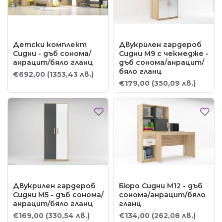
Детски комплект
Двукрилен гардероб
Сидни - дъб сонома/
Сидни М9 с чекмедже -
анрацит/бяло гланц
дъб сонома/анрацит/
бяло гланц
€692,00
(1353,43 лв.)
€179,00
(350,09 лв.)
Двукрилен гардероб
Бюро Сидни М12 - дъб
Сидни М5 - дъб сонома/
сонома/анрацит/бяло
анрацит/бяло гланц
гланц
€169,00
(330,54 лв.)
€134,00
(262,08 лв.)