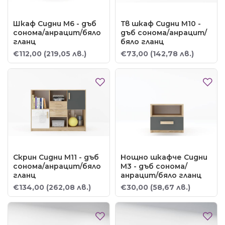
Шкаф Сидни М6 - дъб
Тв шкаф Сидни М10 -
сонома/анрацит/бяло
дъб сонома/анрацит/
гланц
бяло гланц
€112,00
(219,05 лв.)
€73,00
(142,78 лв.)
Скрин Сидни М11 - дъб
Нощно шкафче Сидни
сонома/анрацит/бяло
М3 - дъб сонома/
гланц
анрацит/бяло гланц
€134,00
(262,08 лв.)
€30,00
(58,67 лв.)