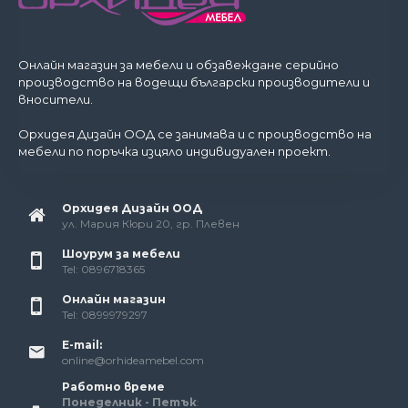
Онлайн магазин за мебели и обзавеждане серийно
производство на водещи български производители и
вносители.
Орхидея Дизайн ООД се занимава и с производство на
мебели по поръчка изцяло индивидуален проект.
Орхидея Дизайн ООД
ул. Мария Кюри 20, гр. Плевен
Шоурум за мебели
Tel: 0896718365
Онлайн магазин
Tel: 0899979297
E-mail:
online@orhideamebel.com
Работно време
Понеделник - Петък
: