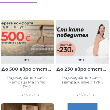
1
5
До 500 евро отстъпка на матраци Magniflex
До 230 евро отстъпка на матраци Isleep
Разгледайте всички
Разгледайте всички
матраци Magniflex
матраци isleep ТУК!..
ТУК!..
Виж повече
Виж повече