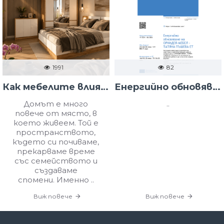
1991
82
Как мебелите влияят на настроението ни у дома?
Енергийно обновяване на ОРХИДЕЯ-МЕБЕЛ - ТАТЯНА ПЪШЕВА ЕТ
Домът е много
..
повече от място, в
което живеем. Той е
пространството,
където си почиваме,
прекарваме време
със семейството и
създаваме
спомени. Именно ..
Виж повече
Виж повече