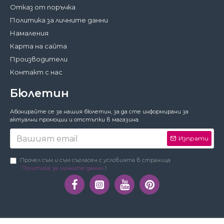
Отказ от поръчка
Политика за личните данни
Намаления
Карта на сайта
Производители
Контакт с нас
Бюлетин
Затвори
Абонирайте се за нашия бюлетин, за да сте информирани за
За да работи този сайт както трябва,
актуални промоции и отстъпки в магазина.
понякога запазваме на вашето устройство
малки файлове с данни, наричани
Изпрати
бисквитки. В тях не съхраняваме лични
данни!
Подробности
Прочел съм и съм съгласен с условията в страница
Политика за личните данни
!
Предпочитания
Приемам