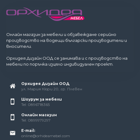
Онлайн магазин за мебели и обзавеждане серийно
производство на водещи български производители и
вносители.
Орхидея Дизайн ООД се занимава и с производство на
мебели по поръчка изцяло индивидуален проект.
Орхидея Дизайн ООД
ул. Мария Кюри 20, гр. Плевен
Шоурум за мебели
Tel: 0896718365
Онлайн магазин
Tel: 0899979297
E-mail:
online@orhideamebel.com