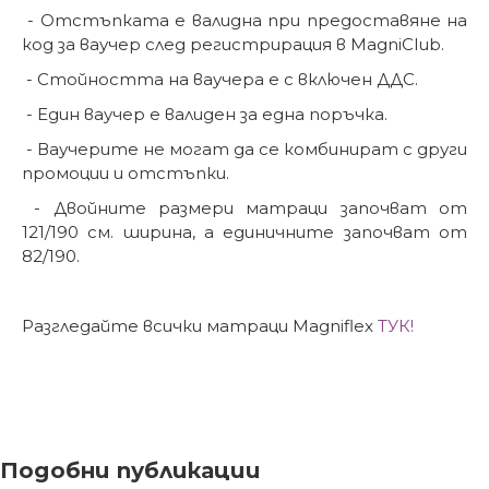
- Отстъпката е валидна при предоставяне на
код за ваучер след регистрирация в MagniClub.
- Стойността на ваучера е с включен ДДС.
- Един ваучер е валиден за една поръчка.
- Ваучерите не могат да се комбинират с други
промоции и отстъпки.
- Двойните размери матраци започват от
121/190 см. ширина, а единичните започват от
82/190.
Разгледайте всички матраци Magniflex
ТУК!
Подобни публикации