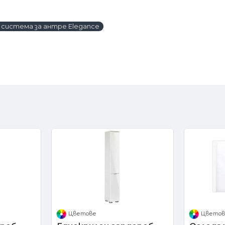
 система за антре Elegance
Цветове
Цвето