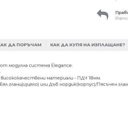
Прав
Върни
КАК ДА ПОРЪЧАМ
КАК ДА КУПЯ НА ИЗПЛАЩАНЕ?
 от модулна система Elegance.
.
 висококачествени материали - ПДЧ 18мм.
ял гланц(изцяло) или Дъб нордик(корпус)/Пясъчен гланц