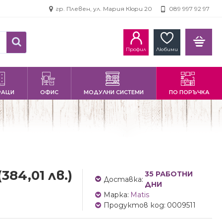
гр. Плевен, ул. Мария Кюри 20
089 997 92 97
Профил
Любими
РАЦИ
ОФИС
МОДУЛНИ СИСТЕМИ
ПО ПОРЪЧКА
(384,01 лв.)
35 РАБОТНИ
Доставка:
ДНИ
Марка:
Matis
Продуктов код:
0009511