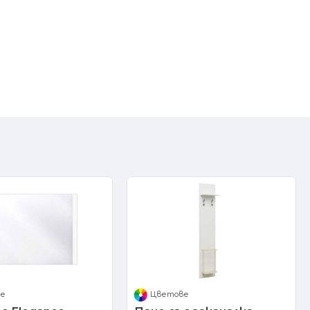
ве
Цветове