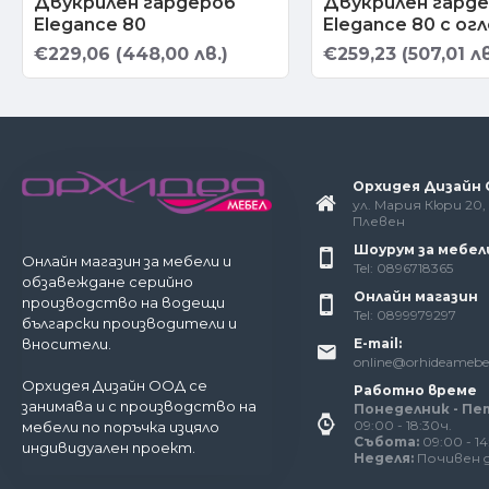
Двукрилен гардероб
Двукрилен гард
Elegance 80
Elegance 80 с ог
€229,06 (448,00 лв.)
€259,23 (507,01 лв
Орхидея Дизайн
ул. Мария Кюри 20, 
Плевен
Шоурум за мебел
Онлайн магазин за мебели и
Tel: 0896718365
обзавеждане серийно
Онлайн магазин
производство на водещи
Tel: 0899979297
български производители и
E-mail:
вносители.
online@orhideamebe
Орхидея Дизайн ООД се
Работно време
занимава и с производство на
Понеделник - Пе
09:00 - 18:30ч.
мебели по поръчка изцяло
Събота:
09:00 - 14
индивидуален проект.
Неделя:
Почивен 