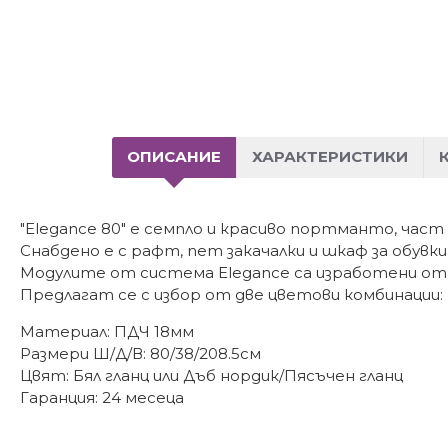
ОПИСАНИЕ
ХАРАКТЕРИСТИКИ
"Elegance 80" е семпло и красиво портманто, част
Снабдено е с рафт, пет закачалки и шкаф за обувки
Модулите от система Elegance са изработени от
Предлагат се с избор от две цветови комбинации: Б
Материал: ПДЧ 18мм
Размери Ш/Д/В: 80/38/208.5см
Цвят: Бял гланц или Дъб нордик/Пясъчен гланц
Гаранция: 24 месеца