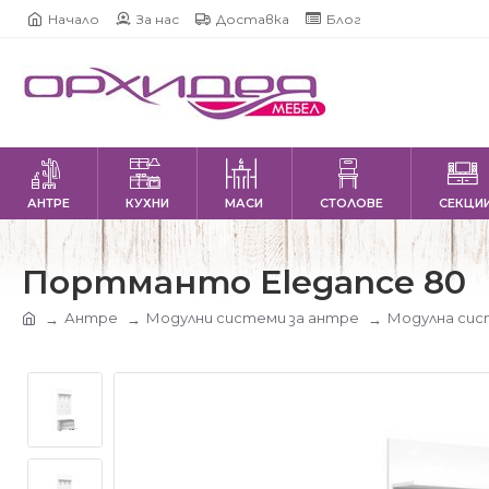
Начало
За нас
Доставка
Блог
АНТРЕ
КУХНИ
МАСИ
СТОЛОВЕ
СЕКЦИ
Портманто Elegance 80
Антре
Модулни системи за антре
Модулна сис