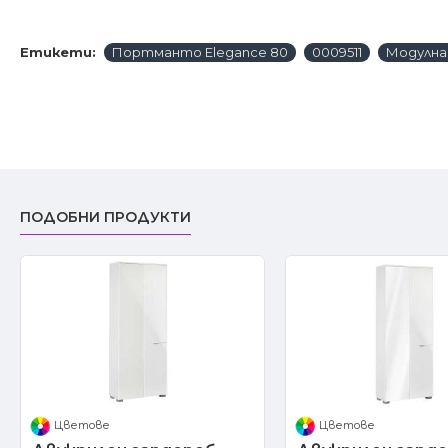
Етикети:
Портманто Elegance 80
0009511
Модулна
ПОДОБНИ ПРОДУКТИ
Цветове
Цветове