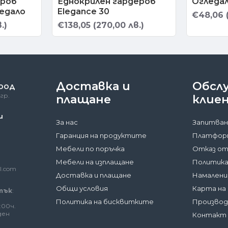
ероб
Еднокрилен гардероб
Огледал
ледало
Elegance 30
€48,06 (
.)
€138,05 (270,00 лв.)
Доставка и
Обсл
 ООД
гр.
плащане
клие
и
За нас
Запитван
Гаранция на продуктите
Платформ
Мебели по поръчка
Отказ от
Мебели на изплащане
Политика
l.com
Доставка и плащане
Намалени
Общи условия
Карта на
тък
:
Политика на бисквитките
Произво
:00ч.
ден
Контакт 