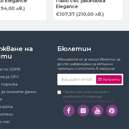
о Elegance
Пано със закачалка
Elegance
94,00 лв.)
€107,37 (210,00 лв.)
ужване на
Бюлетин
нти
Абонирайте се за нашия бюлетин, за
да сте информирани за актуални
промоции и отстъпки в магазина.
е по GDPR
а за ОРС
Изпрати
 поръчка
 за личните данни
Прочел съм и съм съгласен с
условията в страница
я
Политика за личните данни
!
 сайта
дители
с нас