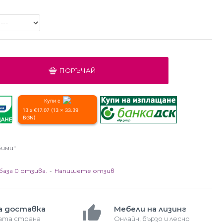
ПОРЪЧАЙ
Купи с
13 x €17.07 (13 x 33.39
BGN)
бими"
база 0 отзива.
-
Напишете отзив
а доставка
Мебели на лизинг
лата страна
Онлайн, бързо и лесно