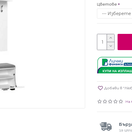
Цветове
Добави в "Лю
На 
Бърз
за ця