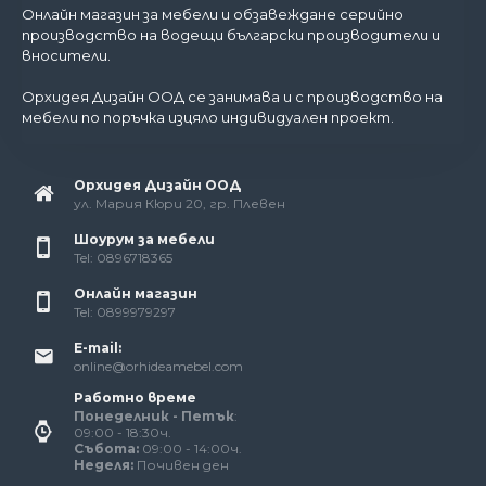
Онлайн магазин за мебели и обзавеждане серийно
производство на водещи български производители и
вносители.
Орхидея Дизайн ООД се занимава и с производство на
мебели по поръчка изцяло индивидуален проект.
Орхидея Дизайн ООД
ул. Мария Кюри 20, гр. Плевен
Шоурум за мебели
Tel: 0896718365
Онлайн магазин
Tel: 0899979297
E-mail:
online@orhideamebel.com
Работно време
Понеделник - Петък
:
09:00 - 18:30ч.
Събота:
09:00 - 14:00ч.
Неделя:
Почивен ден